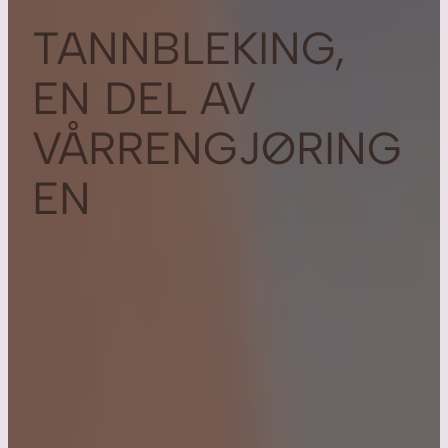
TANNBLEKING,
EN DEL AV
VÅRRENGJØRING
EN